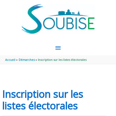
Aller au contenu
Aller au pied de page
MENU
PRINCIPAL
Accueil
Démarches
Inscription sur les listes électorales
Inscription sur les
listes électorales