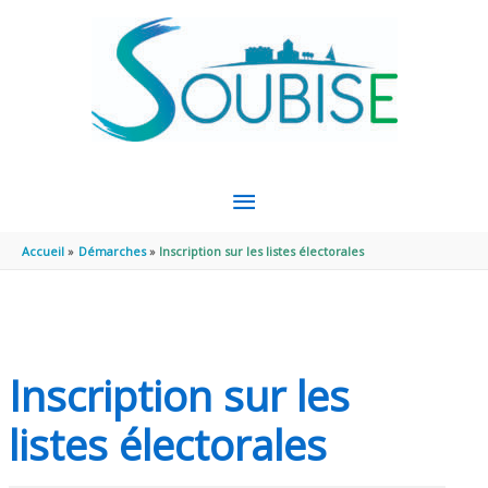
Aller au contenu
Aller au pied de page
MENU
PRINCIPAL
Accueil
Démarches
Inscription sur les listes électorales
Inscription sur les
listes électorales