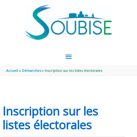
Aller au contenu
Aller au pied de page
MENU
PRINCIPAL
Accueil
Démarches
Inscription sur les listes électorales
Inscription sur les
listes électorales