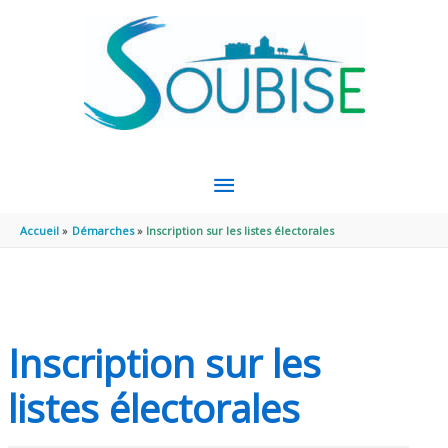
Aller au contenu
Aller au pied de page
MENU
PRINCIPAL
Accueil
Démarches
Inscription sur les listes électorales
Inscription sur les
listes électorales