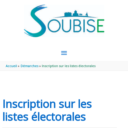
Aller au contenu
Aller au pied de page
MENU
PRINCIPAL
Accueil
Démarches
Inscription sur les listes électorales
Inscription sur les
listes électorales