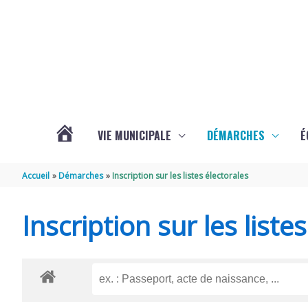
Aller au contenu
Aller au pied de page
VIE MUNICIPALE
DÉMARCHES
É
ACTUALITÉS
Accueil
Démarches
Inscription sur les listes électorales
DE
Inscription sur les liste
SOUBISE