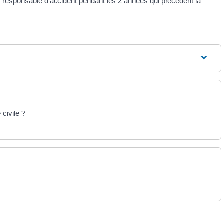
été responsable d'accident pendant les 2 années qui précèdent la
 civile ?