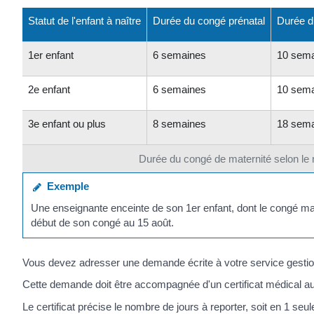
Statut de l'enfant à naître
Durée du congé prénatal
Durée d
1
er
enfant
6 semaines
10 sem
2
e
enfant
6 semaines
10 sem
3
e
enfant ou plus
8 semaines
18 sem
Durée du congé de maternité selon le 
Exemple
Une enseignante enceinte de son 1
er
enfant, dont le congé mat
début de son congé au 15 août.
Vous devez adresser une demande écrite à votre service gestio
Cette demande doit être accompagnée d'un certificat médical aut
Le certificat précise le nombre de jours à reporter, soit en 1 s