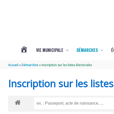
Aller au contenu
Aller au pied de page
VIE MUNICIPALE
DÉMARCHES
É
ACTUALITÉS
Accueil
Démarches
Inscription sur les listes électorales
DE
Inscription sur les liste
SOUBISE