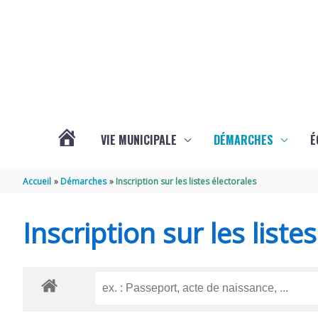
Aller au contenu
Aller au pied de page
VIE MUNICIPALE
DÉMARCHES
É
ACTUALITÉS
Accueil
Démarches
Inscription sur les listes électorales
DE
Inscription sur les liste
SOUBISE