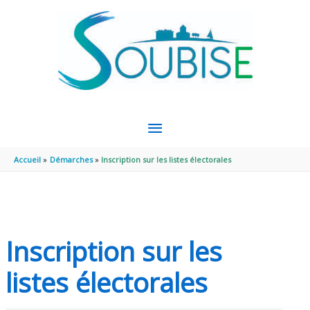
Aller au contenu
Aller au pied de page
MENU
PRINCIPAL
Accueil
Démarches
Inscription sur les listes électorales
Inscription sur les
listes électorales