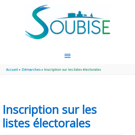
Aller au contenu
Aller au pied de page
MENU
PRINCIPAL
Accueil
Démarches
Inscription sur les listes électorales
Inscription sur les
listes électorales