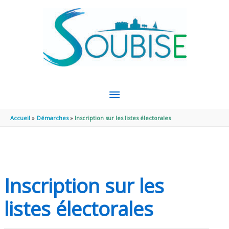
Aller au contenu
Aller au pied de page
MENU
PRINCIPAL
Accueil
Démarches
Inscription sur les listes électorales
Inscription sur les
listes électorales