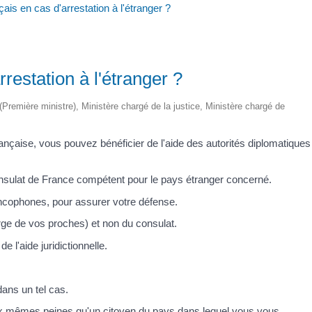
çais en cas d'arrestation à l'étranger ?
restation à l'étranger ?
e (Première ministre), Ministère chargé de la justice, Ministère chargé de
française, vous pouvez bénéficier de l'aide des autorités diplomatiques
nsulat de France compétent pour le pays étranger concerné.
rancophones, pour assurer votre défense.
arge de vos proches) et non du consulat.
 l'aide juridictionnelle.
dans un tel cas.
aux mêmes peines qu'un citoyen du pays dans lequel vous vous