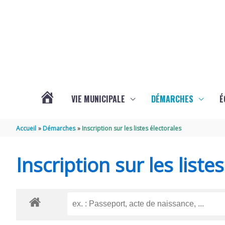
Aller au contenu
Aller au pied de page
VIE MUNICIPALE
DÉMARCHES
É
ACTUALITÉS
Accueil
Démarches
Inscription sur les listes électorales
DE
Inscription sur les liste
SOUBISE