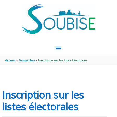
Aller au contenu
Aller au pied de page
MENU
PRINCIPAL
Accueil
Démarches
Inscription sur les listes électorales
Inscription sur les
listes électorales