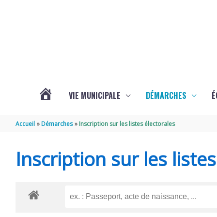
Aller au contenu
Aller au pied de page
VIE MUNICIPALE
DÉMARCHES
É
ACTUALITÉS
Accueil
Démarches
Inscription sur les listes électorales
DE
Inscription sur les liste
SOUBISE