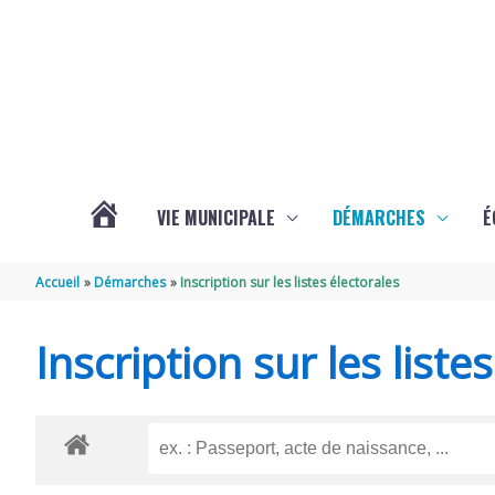
Aller au contenu
Aller au pied de page
VIE MUNICIPALE
DÉMARCHES
É
ACTUALITÉS
Accueil
Démarches
Inscription sur les listes électorales
DE
Inscription sur les liste
SOUBISE