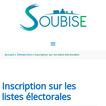
Aller au contenu
Aller au pied de page
MENU
PRINCIPAL
Accueil
Démarches
Inscription sur les listes électorales
Inscription sur les
listes électorales