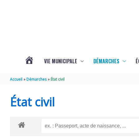
Aller au contenu
Aller au pied de page
VIE MUNICIPALE
DÉMARCHES
É
ACTUALITÉS
Accueil
Démarches
État civil
DE
État civil
SOUBISE