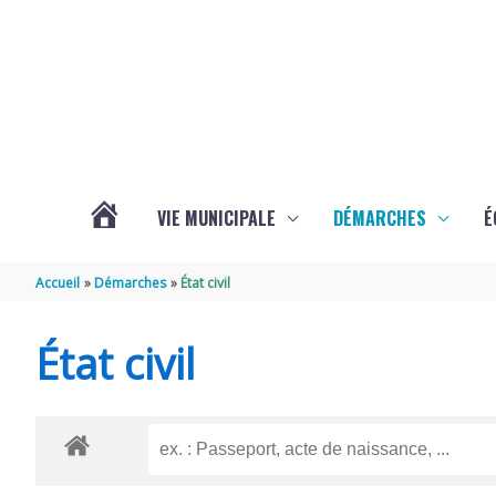
Aller au contenu
Aller au pied de page
VIE MUNICIPALE
DÉMARCHES
É
ACTUALITÉS
Accueil
Démarches
État civil
DE
État civil
SOUBISE