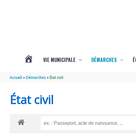
Aller au contenu
Aller au pied de page
VIE MUNICIPALE
DÉMARCHES
É
ACTUALITÉS
Accueil
Démarches
État civil
DE
État civil
SOUBISE