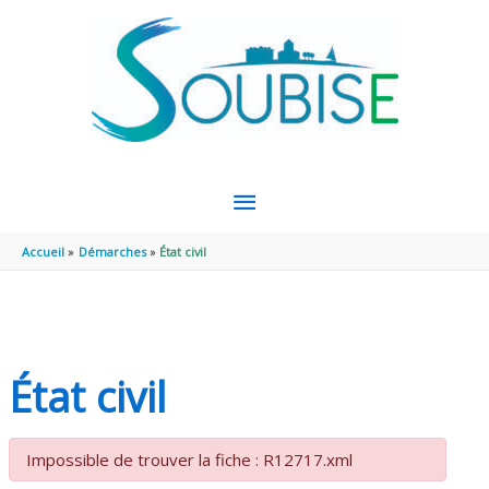
Aller au contenu
Aller au pied de page
MENU
PRINCIPAL
Accueil
Démarches
État civil
État civil
Impossible de trouver la fiche : R12717.xml