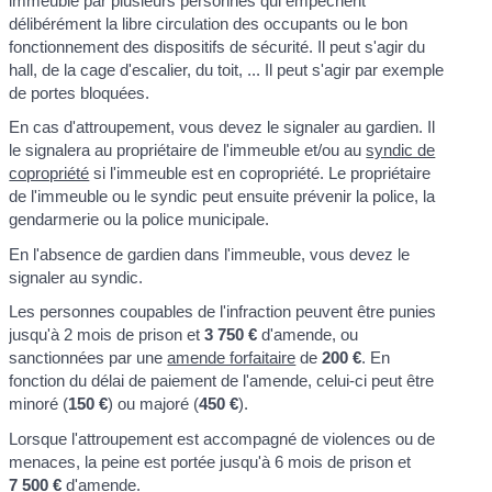
immeuble par plusieurs personnes qui empêchent
délibérément la libre circulation des occupants ou le bon
fonctionnement des dispositifs de sécurité. Il peut s'agir du
hall, de la cage d'escalier, du toit, ... Il peut s'agir par exemple
de portes bloquées.
En cas d'attroupement, vous devez le signaler au gardien. Il
le signalera au propriétaire de l'immeuble et/ou au
syndic de
copropriété
si l'immeuble est en copropriété. Le propriétaire
de l'immeuble ou le syndic peut ensuite prévenir la police, la
gendarmerie ou la police municipale.
En l'absence de gardien dans l'immeuble, vous devez le
signaler au syndic.
Les personnes coupables de l'infraction peuvent être punies
jusqu'à 2 mois de prison et
3 750 €
d'amende, ou
sanctionnées par une
amende forfaitaire
de
200 €
. En
fonction du délai de paiement de l'amende, celui-ci peut être
minoré (
150 €
) ou majoré (
450 €
).
Lorsque l'attroupement est accompagné de violences ou de
menaces, la peine est portée jusqu'à 6 mois de prison et
7 500 €
d'amende.