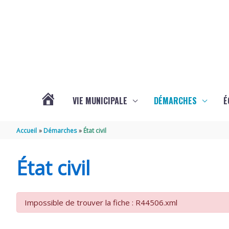
Aller au contenu
Aller au pied de page
VIE MUNICIPALE
DÉMARCHES
É
ACTUALITÉS
Accueil
Démarches
État civil
DE
État civil
SOUBISE
Impossible de trouver la fiche : R44506.xml