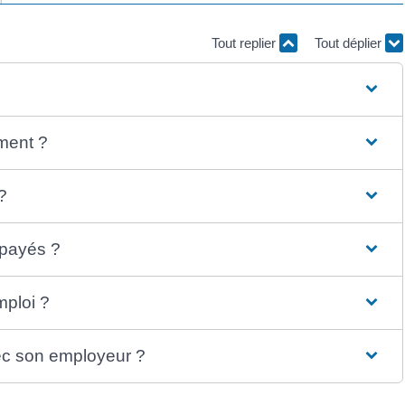
Tout replier
Tout déplier
ement ?
?
 payés ?
mploi ?
avec son employeur ?