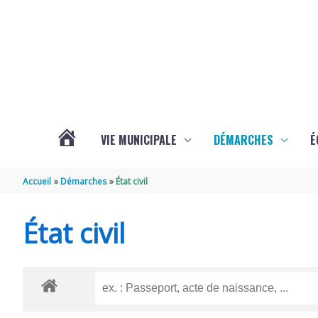
Aller au contenu
Aller au pied de page
VIE MUNICIPALE
DÉMARCHES
É
ACTUALITÉS
Accueil
Démarches
État civil
DE
État civil
SOUBISE