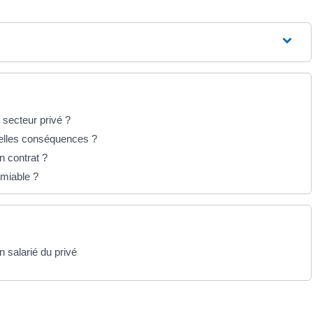
 secteur privé ?
uelles conséquences ?
n contrat ?
'amiable ?
n salarié du privé