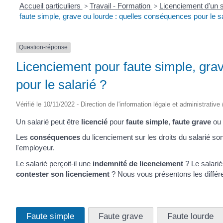
Accueil particuliers
>
Travail - Formation
>
Licenciement d'un s
faute simple, grave ou lourde : quelles conséquences pour le sa
Question-réponse
Licenciement pour faute simple, gra
pour le salarié ?
Vérifié le 10/11/2022 - Direction de l'information légale et administrative
Un salarié peut être
licencié
pour
faute simple
,
faute grave
ou
Les
conséquences
du licenciement sur les droits du salarié so
l'employeur.
Le salarié perçoit-il une
indemnité de licenciement
? Le salarié
contester son licenciement
? Nous vous présentons les différen
Faute simple
Faute grave
Faute lourde