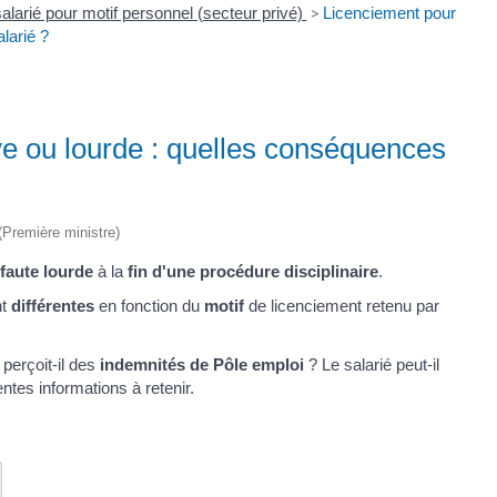
alarié pour motif personnel (secteur privé)
>
Licenciement pour
larié ?
ve ou lourde : quelles conséquences
 (Première ministre)
faute lourde
à la
fin d'une procédure disciplinaire
.
nt
différentes
en fonction du
motif
de licenciement retenu par
 perçoit-il des
indemnités de Pôle emploi
? Le salarié peut-il
tes informations à retenir.