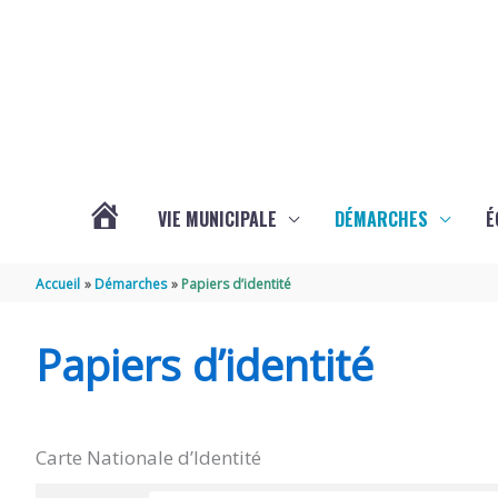
Aller au contenu
Aller au pied de page
VIE MUNICIPALE
DÉMARCHES
É
ACTUALITÉS
Accueil
Démarches
Papiers d’identité
DE
Papiers d’identité
SOUBISE
Carte Nationale d’Identité