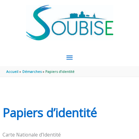
Aller au contenu
Aller au pied de page
MENU
PRINCIPAL
Accueil
Démarches
Papiers d’identité
Papiers d’identité
Carte Nationale d’Identité