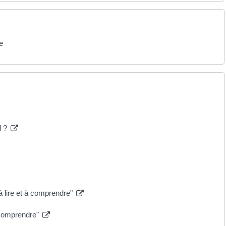
e
d ?
 à lire et à comprendre"
à comprendre"