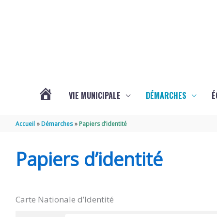
Aller au contenu
Aller au pied de page
VIE MUNICIPALE
DÉMARCHES
É
ACTUALITÉS
Accueil
Démarches
Papiers d’identité
DE
Papiers d’identité
SOUBISE
Carte Nationale d’Identité