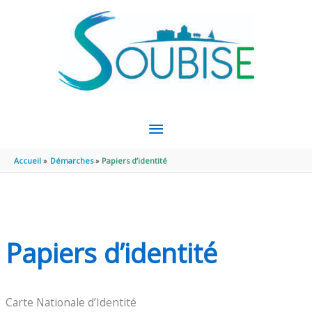
Aller au contenu
Aller au pied de page
MENU
PRINCIPAL
Accueil
Démarches
Papiers d’identité
Papiers d’identité
Carte Nationale d’Identité