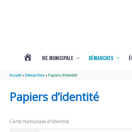
Aller au contenu
Aller au pied de page
VIE MUNICIPALE
DÉMARCHES
É
ACTUALITÉS
Accueil
Démarches
Papiers d’identité
DE
Papiers d’identité
SOUBISE
Carte Nationale d’Identité