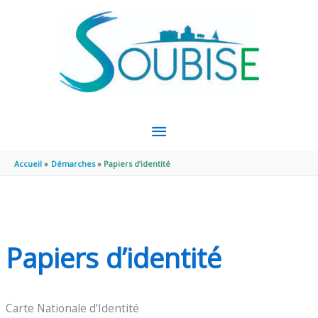
Aller au contenu
Aller au pied de page
MENU
PRINCIPAL
Accueil
Démarches
Papiers d’identité
Papiers d’identité
Carte Nationale d’Identité