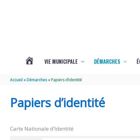
Aller au contenu
Aller au pied de page
VIE MUNICIPALE
DÉMARCHES
É
ACTUALITÉS
Accueil
Démarches
Papiers d’identité
DE
Papiers d’identité
SOUBISE
Carte Nationale d’Identité