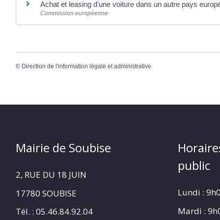
Achat et leasing d'une voiture dans un autre pays europ
Commission européenne
©
Direction de l'information légale et administrative
Mairie de Soubise
Horaire
public
2, RUE DU 18 JUIN
Lundi : 9h
17780 SOUBISE
Mardi : 9
Tél. : 05.46.84.92.04