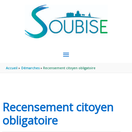
Aller au contenu
Aller au pied de page
MENU
PRINCIPAL
Accueil
Démarches
Recensement citoyen obligatoire
Recensement citoyen
obligatoire