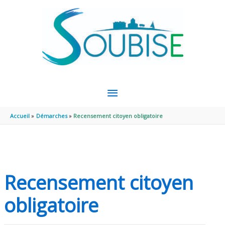
Aller au contenu
Aller au pied de page
MENU
PRINCIPAL
Accueil
Démarches
Recensement citoyen obligatoire
Recensement citoyen
obligatoire