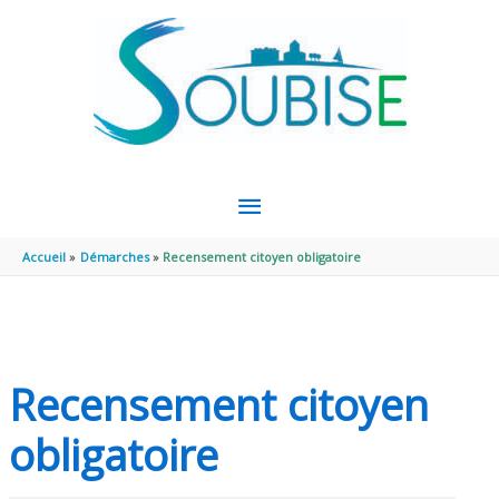
Aller au contenu
Aller au pied de page
MENU
PRINCIPAL
Accueil
Démarches
Recensement citoyen obligatoire
Recensement citoyen
obligatoire