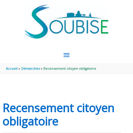
Aller au contenu
Aller au pied de page
MENU
PRINCIPAL
Accueil
Démarches
Recensement citoyen obligatoire
Recensement citoyen
obligatoire