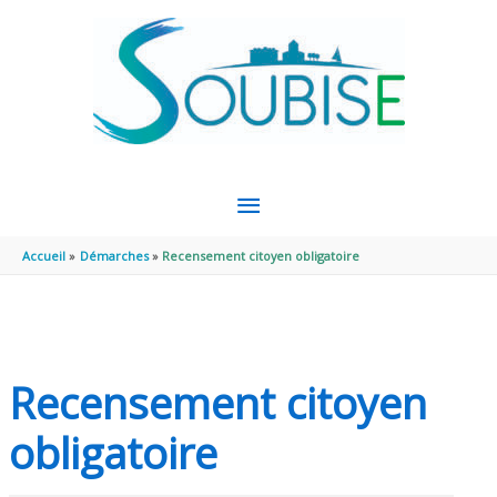
Aller au contenu
Aller au pied de page
MENU
PRINCIPAL
Accueil
Démarches
Recensement citoyen obligatoire
Recensement citoyen
obligatoire