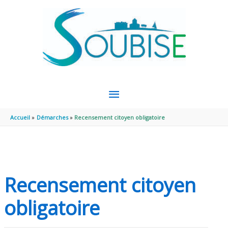
Aller au contenu
Aller au pied de page
MENU
PRINCIPAL
Accueil
Démarches
Recensement citoyen obligatoire
Recensement citoyen
obligatoire