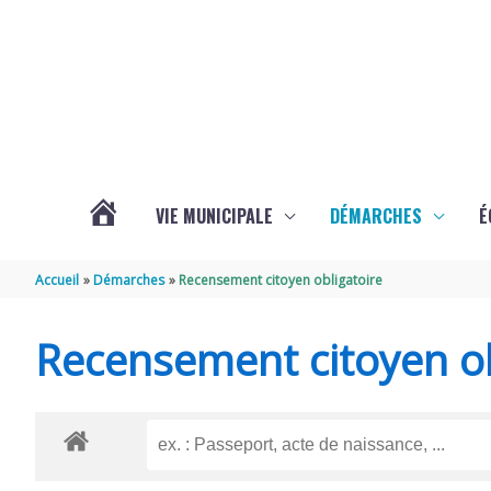
Aller au contenu
Aller au pied de page
VIE MUNICIPALE
DÉMARCHES
É
ACTUALITÉS
Accueil
Démarches
Recensement citoyen obligatoire
DE
Recensement citoyen ob
SOUBISE