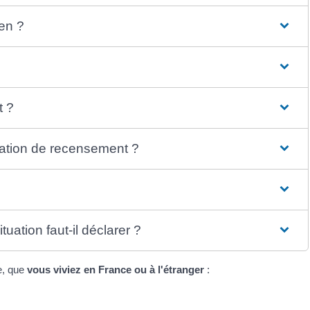
yen ?
t ?
station de recensement ?
ation faut-il déclarer ?
e, que
vous viviez en France ou à l'étranger
: