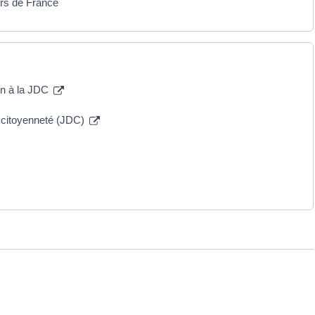
ors de France
ion à la JDC
t citoyenneté (JDC)