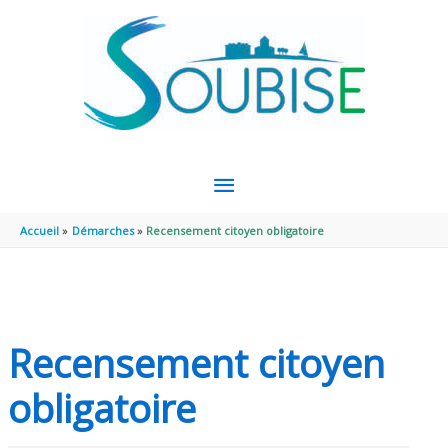
Aller au contenu
Aller au pied de page
MENU
PRINCIPAL
Accueil
Démarches
Recensement citoyen obligatoire
Recensement citoyen
obligatoire