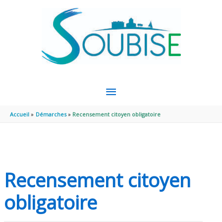
Aller au contenu
Aller au pied de page
MENU
PRINCIPAL
Accueil
Démarches
Recensement citoyen obligatoire
Recensement citoyen
obligatoire