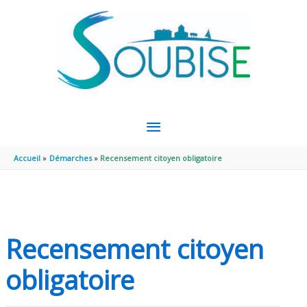
Aller au contenu
Aller au pied de page
MENU
PRINCIPAL
Accueil
Démarches
Recensement citoyen obligatoire
Recensement citoyen
obligatoire