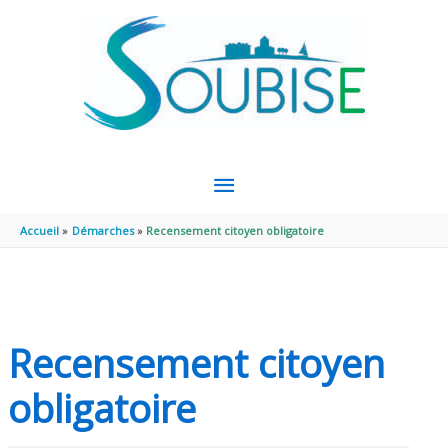
Aller au contenu
Aller au pied de page
MENU
PRINCIPAL
Accueil
Démarches
Recensement citoyen obligatoire
Recensement citoyen
obligatoire