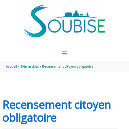
Aller au contenu
Aller au pied de page
MENU
PRINCIPAL
Accueil
Démarches
Recensement citoyen obligatoire
Recensement citoyen
obligatoire