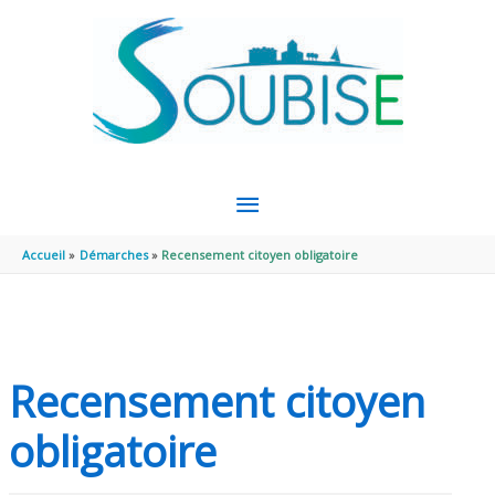
Aller au contenu
Aller au pied de page
MENU
PRINCIPAL
Accueil
Démarches
Recensement citoyen obligatoire
Recensement citoyen
obligatoire