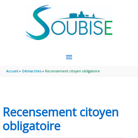
Aller au contenu
Aller au pied de page
MENU
PRINCIPAL
Accueil
Démarches
Recensement citoyen obligatoire
Recensement citoyen
obligatoire