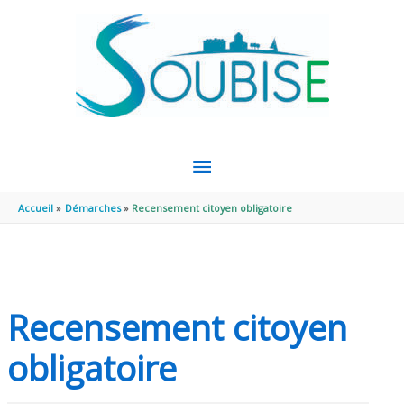
Aller au contenu
Aller au pied de page
MENU
PRINCIPAL
Accueil
Démarches
Recensement citoyen obligatoire
Recensement citoyen
obligatoire