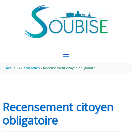
Aller au contenu
Aller au pied de page
MENU
PRINCIPAL
Accueil
Démarches
Recensement citoyen obligatoire
Recensement citoyen
obligatoire