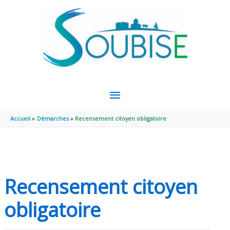
Aller au contenu
Aller au pied de page
MENU
PRINCIPAL
Accueil
Démarches
Recensement citoyen obligatoire
Recensement citoyen
obligatoire