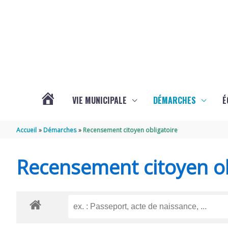
Aller au contenu
Aller au pied de page
VIE MUNICIPALE
DÉMARCHES
É
ACTUALITÉS
Accueil
Démarches
Recensement citoyen obligatoire
DE
Recensement citoyen ob
SOUBISE