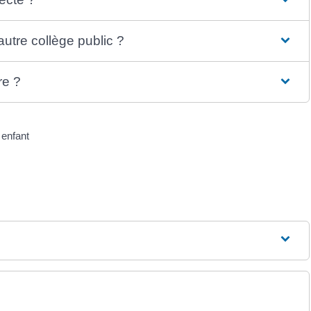
tre collège public ?
re ?
 enfant