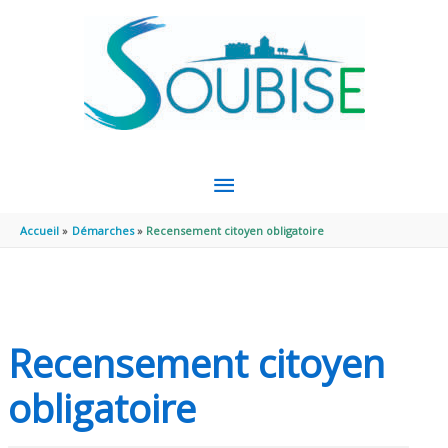
Aller au contenu
Aller au pied de page
MENU
PRINCIPAL
Accueil
Démarches
Recensement citoyen obligatoire
Recensement citoyen
obligatoire