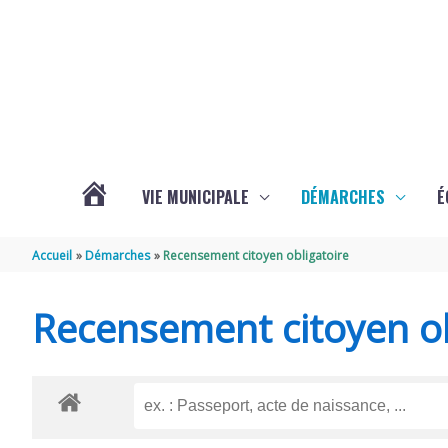
Aller au contenu
Aller au pied de page
VIE MUNICIPALE
DÉMARCHES
É
ACTUALITÉS
Accueil
Démarches
Recensement citoyen obligatoire
DE
Recensement citoyen ob
SOUBISE